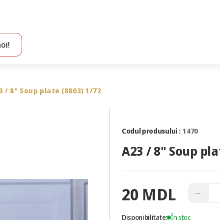
oi!
Toate rezultatele căutării [0 de produse]
3 / 8" Soup plate (8803) 1/72
Codul produsului :
1470
A23 / 8" Soup pla
20 MDL
−
Disponibilitate:
În stoc