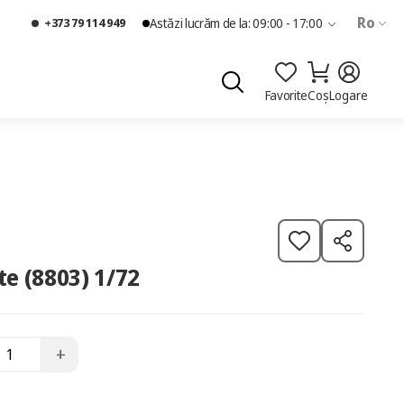
Ro
+373 79 114 949
Astăzi lucrăm de la: 09:00 - 17:00
Favorite
Coș
Logare
te (8803) 1/72
+