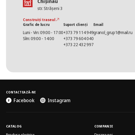
Chișinău
str. Strășeni 3
Construiți traseul
Grafic de lucru
Suport clienți
Email
Luni - Vin: 09:00 - 17:00
+373 79 114 949
granol_grup1@mail.ru
Sîm: 09:00 - 14:00
+373 79 604 040
+373 22 432 997
CONTACTEAZĂ-NE
Facebook
Instagram
CATALOG
COMPANIE
Produse electrice
Despre noi