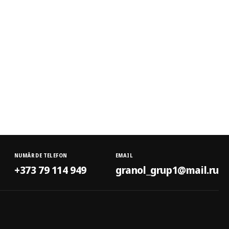
NUMĂR DE TELEFON
EMAIL
+373 79 114 949
granol_grup1@mail.ru