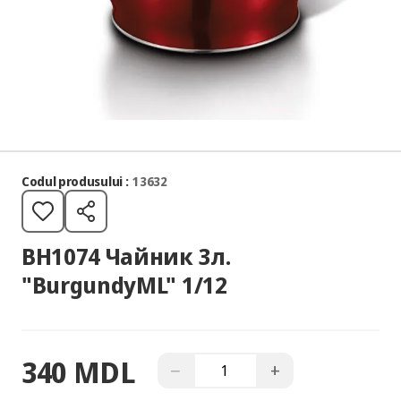
Codul produsului :
13632
BH1074 Чайник 3л.
"BurgundyML" 1/12
340 MDL
−
+