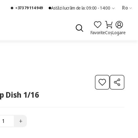
Ro
+373 79 114 949
Astăzi lucrăm de la: 09:00 - 14:00
Favorite
Coș
Logare
p Dish 1/16
+