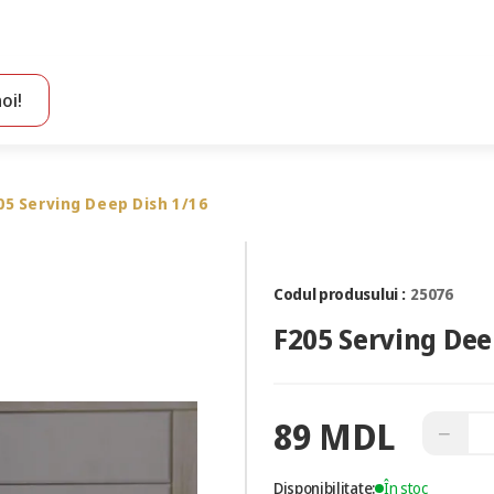
oi!
Toate rezultatele căutării [0 de produse]
05 Serving Deep Dish 1/16
Codul produsului :
25076
F205 Serving Dee
89 MDL
−
Disponibilitate:
În stoc