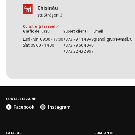
Chișinău
str. Strășeni 3
Construiți traseul
Grafic de lucru
Suport clienți
Email
Luni - Vin: 09:00 - 17:00
+373 79 114 949
granol_grup1@mail.ru
Sîm: 09:00 - 14:00
+373 79 604 040
+373 22 432 997
CONTACTEAZĂ-NE
Facebook
Instagram
CATALOG
COMPANIE