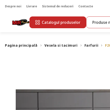
Despre noi
Livrare
Sistemul de reduceri
Contacte
Catalogul produselor
Produse n
Pagina principală
Vesela si tacimuri
Farfurii
F2