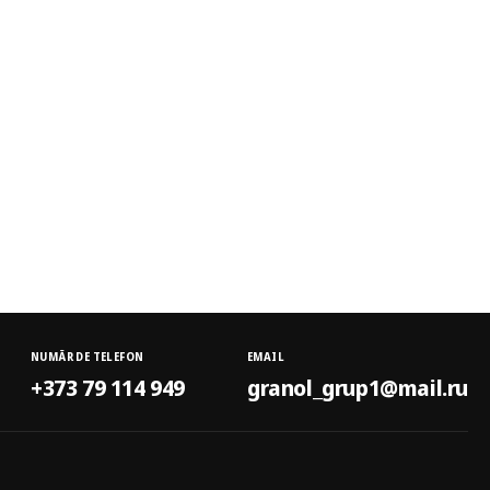
NUMĂR DE TELEFON
EMAIL
+373 79 114 949
granol_grup1@mail.ru