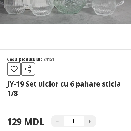
Codul produsului :
24151
JY-19 Set ulcior cu 6 pahare sticla
1/8
129 MDL
−
+