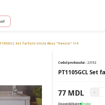
oi!
Toate rezultatele căutării [0 de produse]
1105GCL Set farfurii sticla 6buc "Venice" 1/4
Codul produsului :
22152
PT1105GCL Set far
77 MDL
−
Disponibilitate:
În stoc