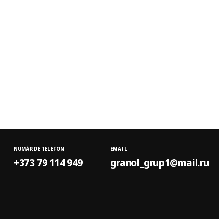
NUMĂR DE TELEFON
EMAIL
+373 79 114 949
granol_grup1@mail.ru