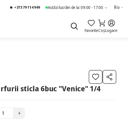
Ro
+373 79 114 949
Astăzi lucrăm de la: 09:00 - 17:00
Favorite
Coș
Logare
furii sticla 6buc "Venice" 1/4
+