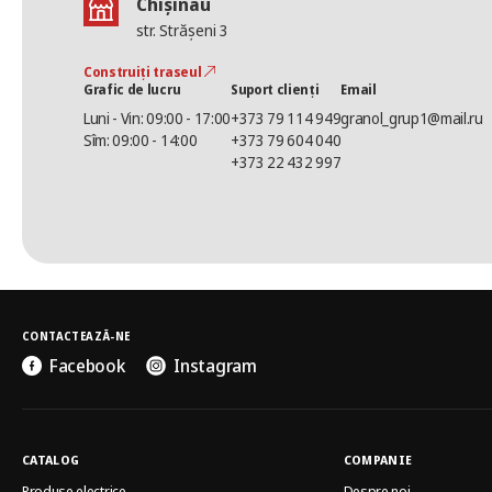
Chișinău
str. Strășeni 3
Construiți traseul
Grafic de lucru
Suport clienți
Email
Luni - Vin: 09:00 - 17:00
+373 79 114 949
granol_grup1@mail.ru
Sîm: 09:00 - 14:00
+373 79 604 040
+373 22 432 997
CONTACTEAZĂ-NE
Facebook
Instagram
CATALOG
COMPANIE
Produse electrice
Despre noi