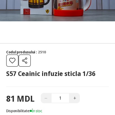
Codul produsului :
2510
S57 Ceainic infuzie sticla 1/36
81 MDL
−
+
Disponibilitate:
În stoc