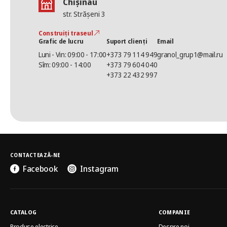
Chișinău
str. Strășeni 3
Construiți traseul
Grafic de lucru
Suport clienți
Email
Luni - Vin: 09:00 - 17:00
+373 79 114 949
granol_grup1@mail.ru
Sîm: 09:00 - 14:00
+373 79 604 040
+373 22 432 997
CONTACTEAZĂ-NE
Facebook
Instagram
CATALOG
COMPANIE
Produse electrice
Despre noi