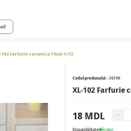
oi!
Toate rezultatele căutării [0 de produse]
-102 Farfurie ceramica 19cm 1/72
Codul produsului :
26198
XL-102 Farfurie 
18 MDL
−
Disponibilitate:
În stoc