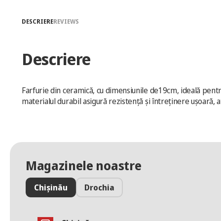
DESCRIERE
REVIEWS
Descriere
Farfurie din ceramică, cu dimensiunile de19cm, ideală pentru 
materialul durabil asigură rezistență și întreținere ușoară, at
Magazinele noastre
Chișinău
Drochia