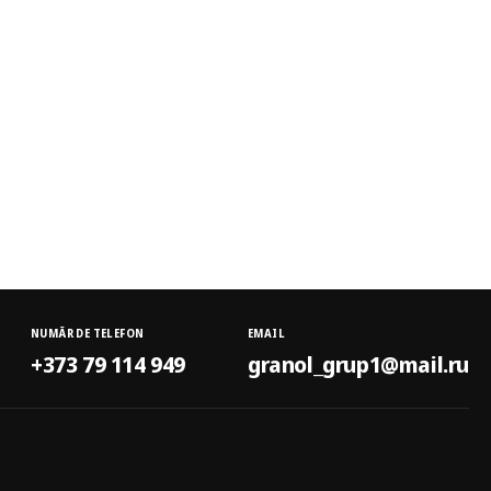
NUMĂR DE TELEFON
EMAIL
+373 79 114 949
granol_grup1@mail.ru