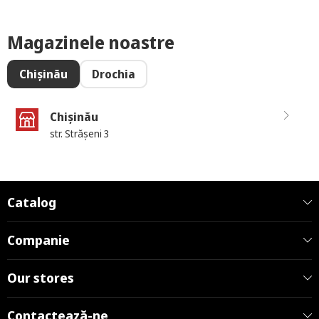
Magazinele noastre
Chișinău
Drochia
Chișinău
str. Strășeni 3
Catalog
Companie
Our stores
Contactează-ne