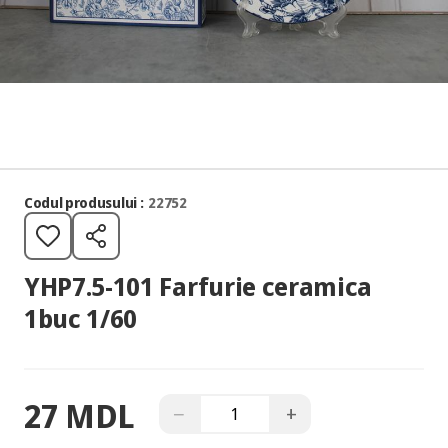
Codul produsului :
22752
YHP7.5-101 Farfurie ceramica
1buc 1/60
27 MDL
−
+