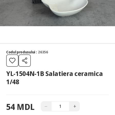
Codul produsului :
26356
YL-1504N-1B Salatiera ceramica
1/48
54 MDL
−
+