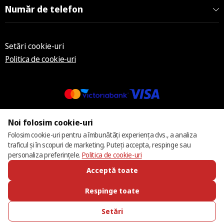
Număr de telefon
Setări cookie-uri
Politica de cookie-uri
© 2013 – 2026 ECOM
Noi folosim cookie-uri
Folosim cookie-uri pentru a îmbunătăți experiența dvs., a analiza
traficul și în scopuri de marketing. Puteți accepta, respinge sau
personaliza preferințele.
Politica de cookie-uri
Acceptă toate
Respinge toate
Setări
SUNĂ-NE
FAVORITE
CATALOG
AUTENTIFICARE