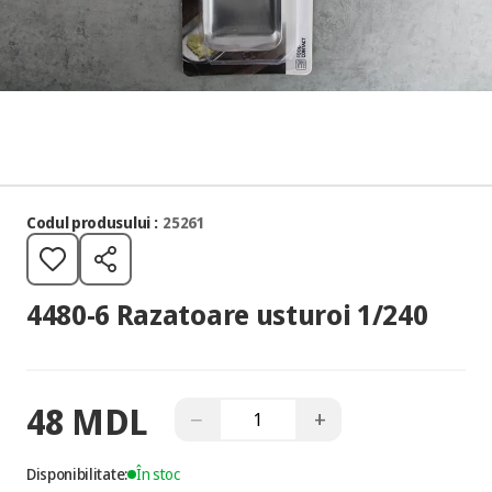
Codul produsului :
25261
4480-6 Razatoare usturoi 1/240
48 MDL
−
+
Disponibilitate:
În stoc