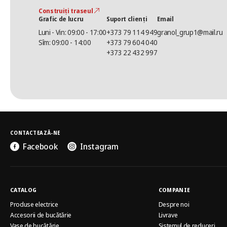
Construiți traseul
Grafic de lucru
Suport clienți
Email
Luni - Vin: 09:00 - 17:00
+373 79 114 949
granol_grup1@mail.ru
Sîm: 09:00 - 14:00
+373 79 604 040
+373 22 432 997
CONTACTEAZĂ-NE
Facebook
Instagram
CATALOG
COMPANIE
Produse electrice
Despre noi
Accesorii de bucătărie
Livrave
Vase de bucătărie
Sistemul de reduceri