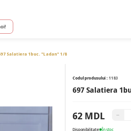
oi!
Toate rezultatele căutării [0 de produse]
697 Salatiera 1buc. "Ladan" 1/8
Codul produsului :
1183
697 Salatiera 1b
62 MDL
−
Disponibilitate:
În stoc