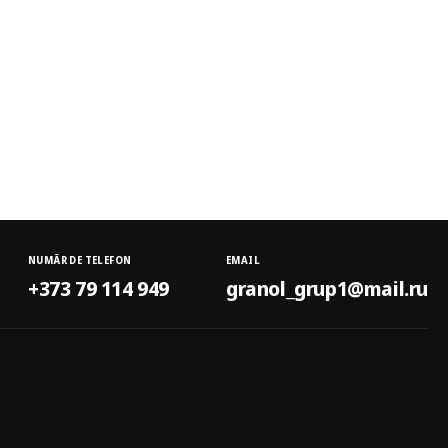
NUMĂR DE TELEFON
EMAIL
+373 79 114 949
granol_grup1@mail.ru