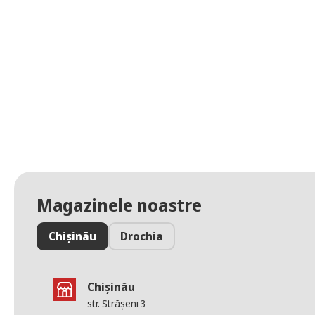
Magazinele noastre
Chișinău
Drochia
Chișinău
str. Strășeni 3