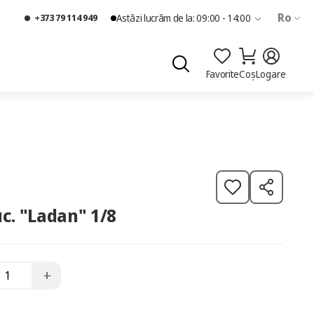
Ro
+373 79 114 949
Astăzi lucrăm de la: 09:00 - 14:00
Favorite
Coș
Logare
uc. "Ladan" 1/8
+