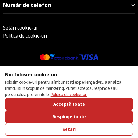
Număr de telefon
Setări cookie-uri
Politica de cookie-uri
© 2013 – 2026 ECOM
Noi folosim cookie-uri
Folosim cookie-uri pentru a îmbunătăți experiența dvs., a analiza
traficul și în scopuri de marketing. Puteți accepta, respinge sau
personaliza preferințele.
Politica de cookie-uri
Acceptă toate
Respinge toate
Setări
SUNĂ-NE
FAVORITE
CATALOG
AUTENTIFICARE