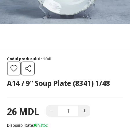
Codul produsului :
1041
A14 / 9" Soup Plate (8341) 1/48
26 MDL
−
+
Disponibilitate:
În stoc