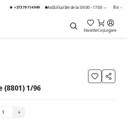
Ro
+373 79 114 949
Astăzi lucrăm de la: 09:00 - 17:00
Favorite
Coș
Logare
e (8801) 1/96
+