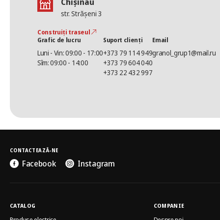
Chișinău
str. Strășeni 3
Construiți traseul
Grafic de lucru
Suport clienți
Email
Luni - Vin: 09:00 - 17:00
+373 79 114 949
granol_grup1@mail.ru
Sîm: 09:00 - 14:00
+373 79 604 040
+373 22 432 997
CONTACTEAZĂ-NE
Facebook
Instagram
CATALOG
COMPANIE
Produse electrice
Despre noi