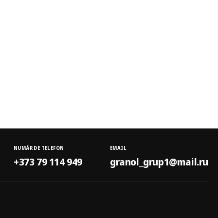
NUMĂR DE TELEFON
EMAIL
+373 79 114 949
granol_grup1@mail.ru