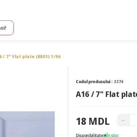
oi!
Toate rezultatele căutării [0 de produse]
6 / 7" Flat plate (8801) 1/96
Codul produsului :
3374
A16 / 7" Flat plat
18 MDL
−
Disponibilitate:
În stoc