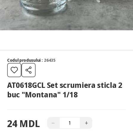
Codul produsului :
26435
AT0618GCL Set scrumiera sticla 2
buc "Montana" 1/18
24 MDL
−
+