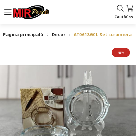
Caută
Coș
Pagina principală
Decor
AT0618GCL Set scrumiera s
NEW