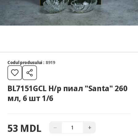
Codul produsului :
8919
BL7151GCL Н/р пиал "Santa" 260
мл, 6 шт 1/6
53 MDL
−
+