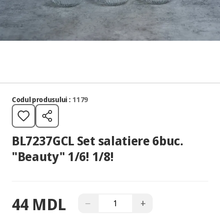
Codul produsului :
1179
BL7237GCL Set salatiere 6buc.
"Beauty" 1/6! 1/8!
44 MDL
−
+