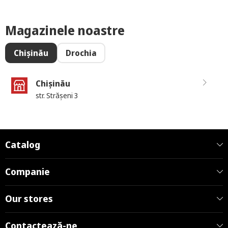
Magazinele noastre
Chișinău
Drochia
Chișinău
str. Strășeni 3
Catalog
Companie
Our stores
Contactează-ne