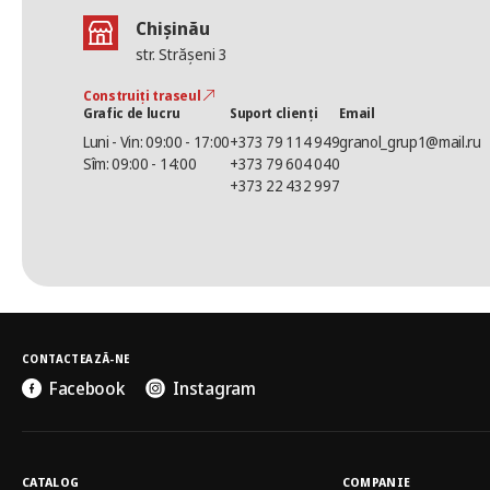
Chișinău
str. Strășeni 3
Construiți traseul
Grafic de lucru
Suport clienți
Email
Luni - Vin: 09:00 - 17:00
+373 79 114 949
granol_grup1@mail.ru
Sîm: 09:00 - 14:00
+373 79 604 040
+373 22 432 997
CONTACTEAZĂ-NE
Facebook
Instagram
CATALOG
COMPANIE