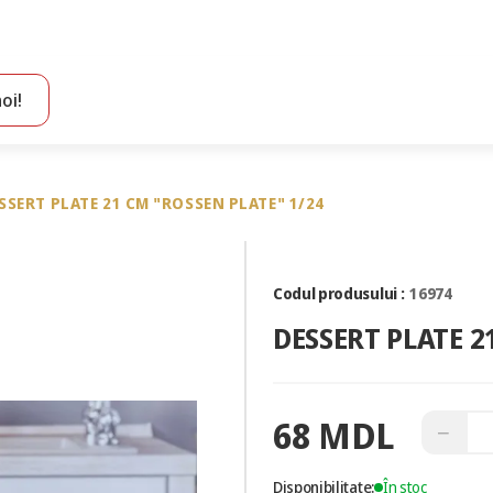
oi!
Toate rezultatele căutării [0 de produse]
SSERT PLATE 21 CM "ROSSEN PLATE" 1/24
Codul produsului :
16974
DESSERT PLATE 2
68 MDL
−
Disponibilitate:
În stoc