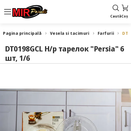
Caută
Coș
Pagina principală
Vesela si tacimuri
Farfurii
DT0
DT0198GCL Н/р тарелок "Persia" 6
шт, 1/6