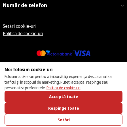
Număr de telefon
Setări cookie-uri
Politica de cookie-uri
© 2013 – 2026 ECOM
Noi folosim cookie-uri
Folosim cookie-uri pentru a îmbunătăți experiența dvs., a analiza
traficul și în scopuri de marketing. Puteți accepta, respinge sau
personaliza preferințele.
Politica de cookie-uri
Acceptă toate
Respinge toate
Setări
SUNĂ-NE
FAVORITE
CATALOG
AUTENTIFICARE