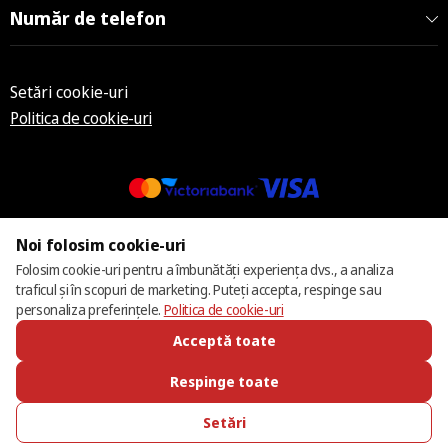
Număr de telefon
Setări cookie-uri
Politica de cookie-uri
© 2013 – 2026 ECOM
Noi folosim cookie-uri
Folosim cookie-uri pentru a îmbunătăți experiența dvs., a analiza
traficul și în scopuri de marketing. Puteți accepta, respinge sau
personaliza preferințele.
Politica de cookie-uri
Acceptă toate
Respinge toate
Setări
SUNĂ-NE
FAVORITE
CATALOG
AUTENTIFICARE