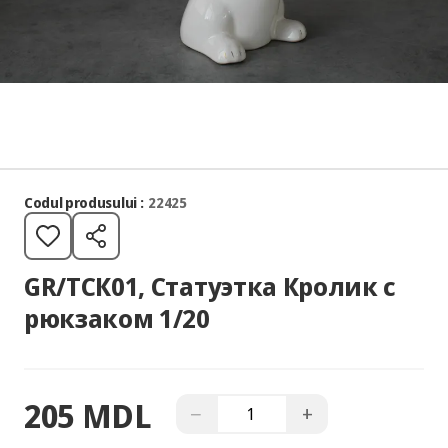
Codul produsului :
22425
GR/ТСК01, Статуэтка Кролик с
рюкзаком 1/20
205 MDL
−
+