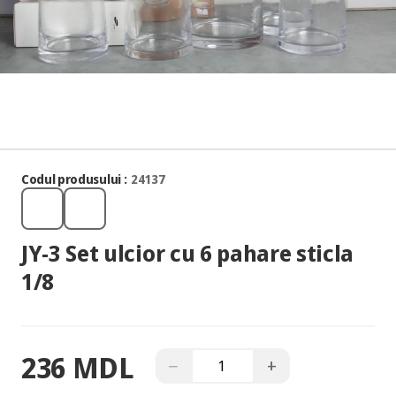
Codul produsului :
24137
JY-3 Set ulcior cu 6 pahare sticla
1/8
236 MDL
−
+