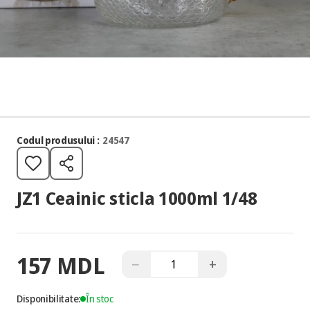
Codul produsului :
24547
JZ1 Ceainic sticla 1000ml 1/48
157 MDL
−
+
Disponibilitate:
În stoc