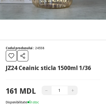
Codul produsului :
24558
JZ24 Ceainic sticla 1500ml 1/36
161 MDL
−
+
Disponibilitate:
În stoc