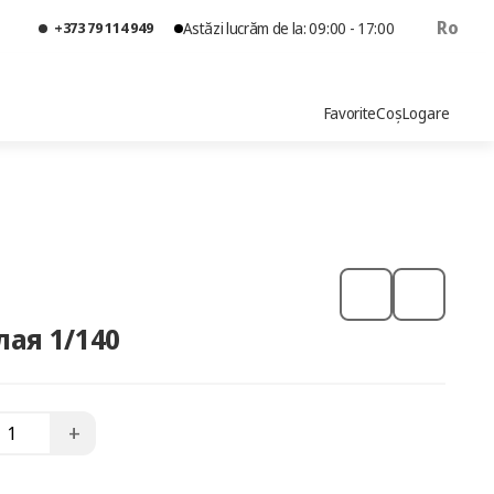
Ro
+373 79 114 949
Astăzi lucrăm de la: 09:00 - 17:00
Favorite
Coș
Logare
ая 1/140
+