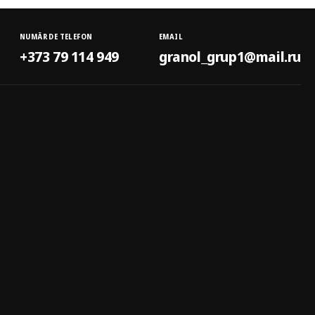
NUMĂR DE TELEFON
EMAIL
+373 79 114 949
granol_grup1@mail.ru