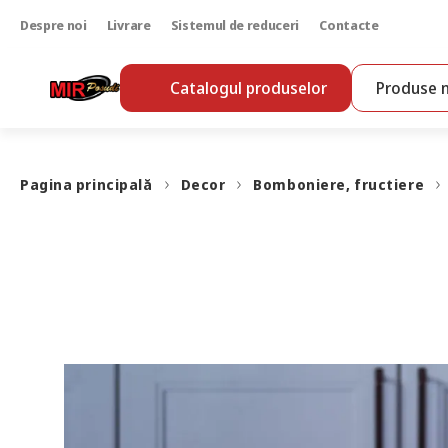
Despre noi
Livrare
Sistemul de reduceri
Contacte
Catalogul produselor
Produse n
Pagina principală
Decor
Bomboniere, fructiere