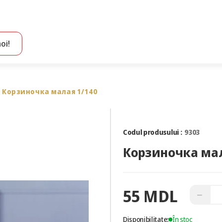
oi!
Toate rezultatele căutării [0 de produse]
Корзиночка малая 1/140
Codul produsului :
9303
Корзиночка мал
55 MDL
−
Disponibilitate:
În stoc