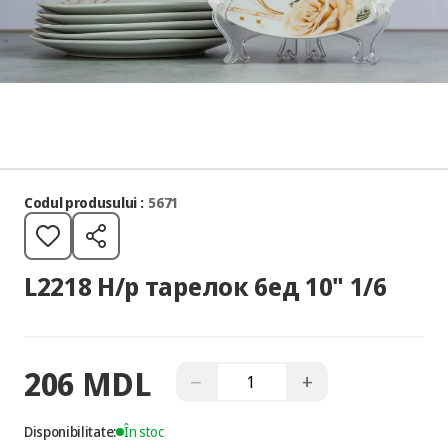
Codul produsului :
5671
L2218 Н/р тарелок 6ед 10" 1/6
206 MDL
−
+
Disponibilitate:
În stoc