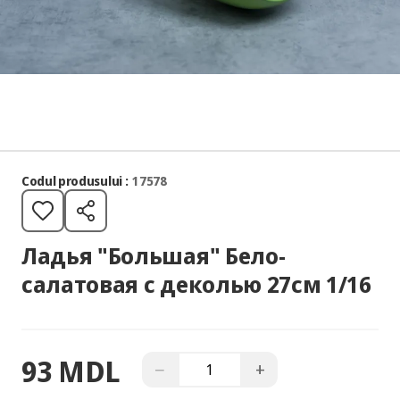
Codul produsului :
17578
Ладья "Большая" Бело-
салатовая с деколью 27см 1/16
93 MDL
−
+