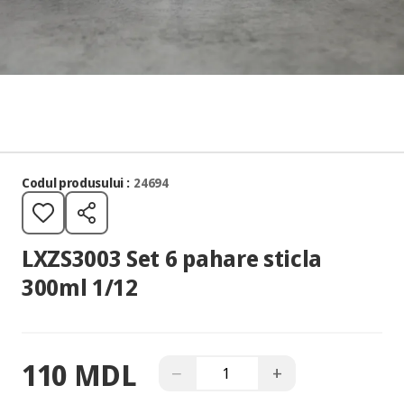
Codul produsului :
24694
LXZS3003 Set 6 pahare sticla
300ml 1/12
110 MDL
−
+