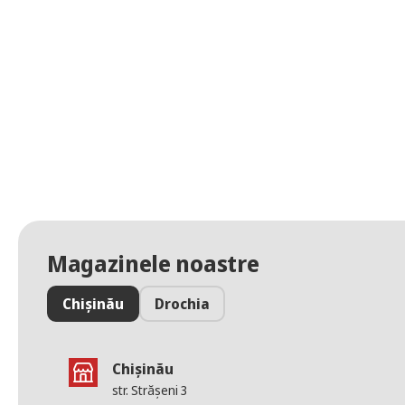
Magazinele noastre
Chișinău
Drochia
Chișinău
str. Strășeni 3