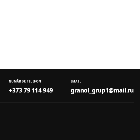
NUMĂR DE TELEFON
EMAIL
+373 79 114 949
granol_grup1@mail.ru