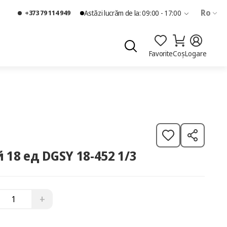
Ro
+373 79 114 949
Astăzi lucrăm de la: 09:00 - 17:00
Favorite
Coș
Logare
18 ед DGSY 18-452 1/3
+