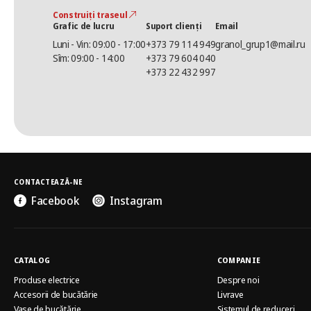
Construiți traseul
Grafic de lucru
Suport clienți
Email
Luni - Vin: 09:00 - 17:00
+373 79 114 949
granol_grup1@mail.ru
Sîm: 09:00 - 14:00
+373 79 604 040
+373 22 432 997
CONTACTEAZĂ-NE
Facebook
Instagram
CATALOG
COMPANIE
Produse electrice
Despre noi
Accesorii de bucătărie
Livrave
Vase de bucătărie
Sistemul de reduceri