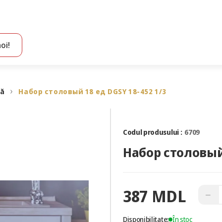
oi!
Toate rezultatele căutării [0 de produse]
să
Набор столовый 18 ед DGSY 18-452 1/3
Codul produsului :
6709
Набор столовый 
387 MDL
−
Disponibilitate:
În stoc