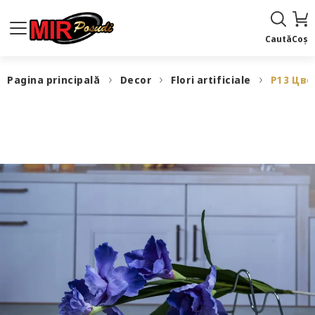
Caută
Coș
Pagina principală
Decor
Flori artificiale
P13 Цве