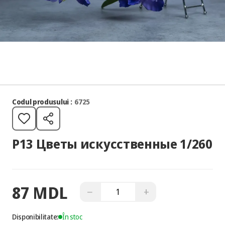
Codul produsului :
6725
P13 Цветы искусственные 1/260
87 MDL
−
+
Disponibilitate:
În stoc