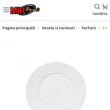
Caută
Coș
Pagina principală
Vesela si tacimuri
Farfurii
P19