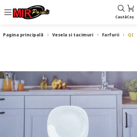
Caută
Coș
Pagina principală
Vesela si tacimuri
Farfurii
QI2