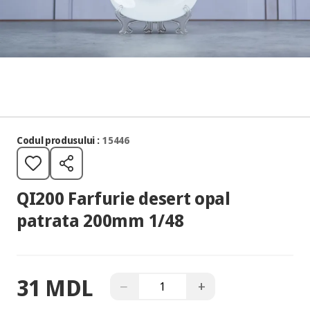
Codul produsului :
15446
QI200 Farfurie desert opal
patrata 200mm 1/48
31 MDL
−
+