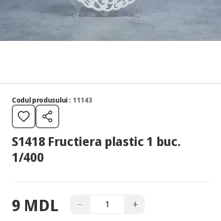
Codul produsului :
11143
S1418 Fructiera plastic 1 buc.
1/400
9 MDL
−
+