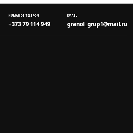
NUMĂR DE TELEFON
EMAIL
+373 79 114 949
granol_grup1@mail.ru