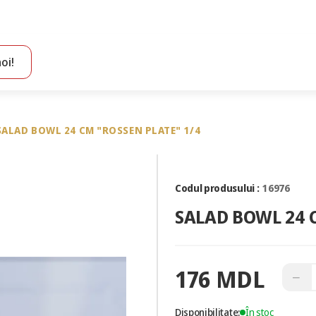
oi!
Toate rezultatele căutării [0 de produse]
SALAD BOWL 24 CM "ROSSEN PLATE" 1/4
Codul produsului :
16976
SALAD BOWL 24 C
176 MDL
−
Disponibilitate:
În stoc