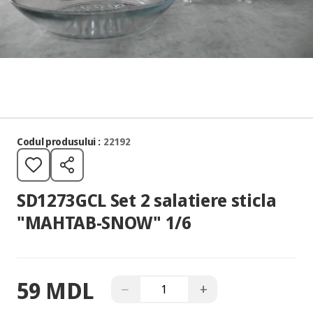
Codul produsului :
22192
SD1273GCL Set 2 salatiere sticla
"MAHTAB-SNOW" 1/6
59 MDL
−
+