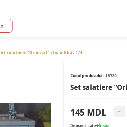
oi!
Toate rezultatele căutării [0 de produse]
Set salatiere "Oriental" sticla 6 buc 1/4
Codul produsului :
19720
Set salatiere "Or
145 MDL
−
Disponibilitate:
În stoc