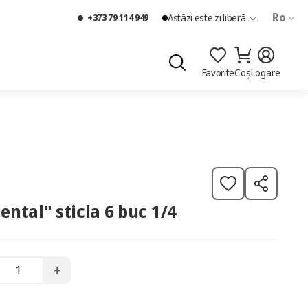
Ro
+373 79 114 949
Astăzi este zi liberă
Favorite
Coș
Logare
iental" sticla 6 buc 1/4
+