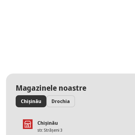
Magazinele noastre
Chișinău
Drochia
Chișinău
str. Strășeni 3