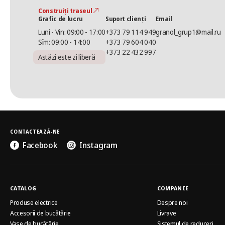
Construiți traseul
Grafic de lucru
Suport clienți
Email
Luni - Vin: 09:00 - 17:00
+373 79 114 949
granol_grup1@mail.ru
Sîm: 09:00 - 14:00
+373 79 604 040
+373 22 432 997
Astăzi este zi liberă
CONTACTEAZĂ-NE
Facebook
Instagram
CATALOG
COMPANIE
Produse electrice
Despre noi
Accesorii de bucătărie
Livrave
Vase de bucătărie
Sistemul de reduceri