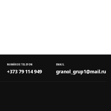
NUMĂR DE TELEFON
EMAIL
+373 79 114 949
granol_grup1@mail.ru