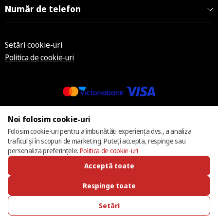
Număr de telefon
Setări cookie-uri
Politica de cookie-uri
© 2013 – 2026 ECOM
Noi folosim cookie-uri
Folosim cookie-uri pentru a îmbunătăți experiența dvs., a analiza
traficul și în scopuri de marketing. Puteți accepta, respinge sau
personaliza preferințele.
Politica de cookie-uri
Acceptă toate
Respinge toate
Setări
SUNĂ-NE
FAVORITE
CATALOG
AUTENTIFICARE