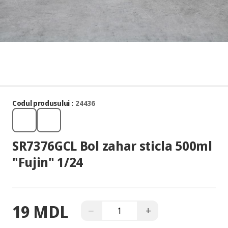
Codul produsului :
24436
SR7376GCL Bol zahar sticla 500ml
"Fujin" 1/24
19 MDL
−
+