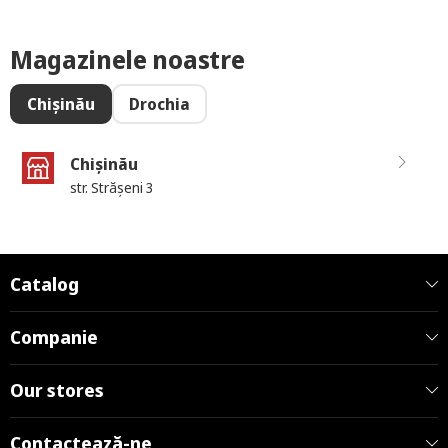
Magazinele noastre
Chișinău
Drochia
Chișinău
str. Strășeni 3
Catalog
Companie
Our stores
Contactează-ne