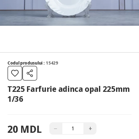
Codul produsului :
15429
T225 Farfurie adinca opal 225mm
1/36
20 MDL
−
+