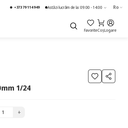
Ro
+373 79 114 949
Astăzi lucrăm de la: 09:00 - 14:00
Favorite
Coș
Logare
70mm 1/24
+