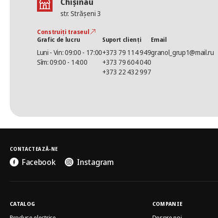
Chișinău
str. Strășeni 3
Construiți traseul
Grafic de lucru
Suport clienți
Email
Luni - Vin: 09:00 - 17:00
+373 79 114 949
granol_grup1@mail.ru
Sîm: 09:00 - 14:00
+373 79 604 040
+373 22 432 997
CONTACTEAZĂ-NE
Facebook
Instagram
CATALOG
COMPANIE
Produse electrice
Despre noi