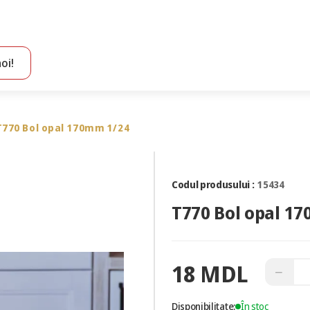
oi!
Toate rezultatele căutării [0 de produse]
T770 Bol opal 170mm 1/24
Codul produsului :
15434
T770 Bol opal 1
18 MDL
−
Disponibilitate:
În stoc