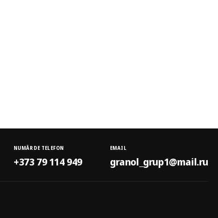
NUMĂR DE TELEFON
EMAIL
+373 79 114 949
granol_grup1@mail.ru