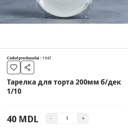
Codul produsului :
1947
Тарелка для торта 200мм б/дек
1/10
40 MDL
−
+