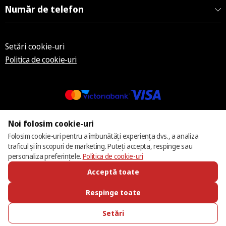
Număr de telefon
Setări cookie-uri
Politica de cookie-uri
© 2013 – 2026 ECOM
Noi folosim cookie-uri
Folosim cookie-uri pentru a îmbunătăți experiența dvs., a analiza
traficul și în scopuri de marketing. Puteți accepta, respinge sau
personaliza preferințele.
Politica de cookie-uri
Acceptă toate
Respinge toate
Setări
SUNĂ-NE
FAVORITE
CATALOG
AUTENTIFICARE