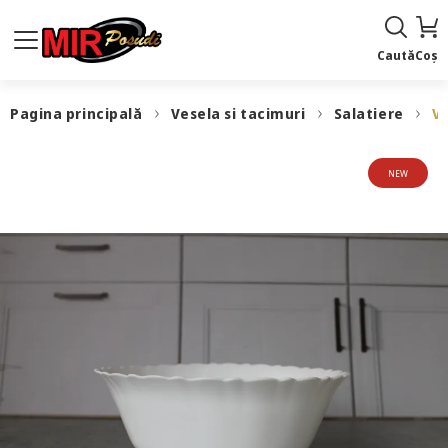
Caută
Coș
Pagina principală
Vesela si tacimuri
Salatiere
V2
NEW