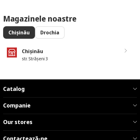
Magazinele noastre
Chișinău
Drochia
Chișinău
str. Strășeni 3
Catalog
Companie
Our stores
Contactează-ne