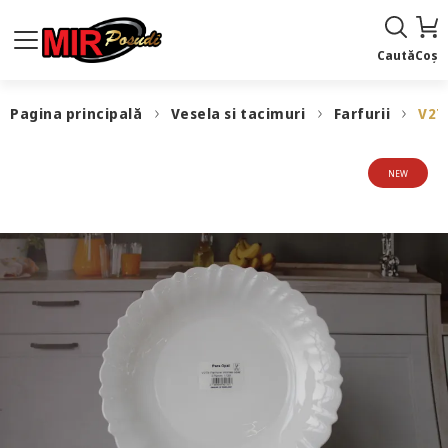
Caută
Coș
Pagina principală
Vesela si tacimuri
Farfurii
V27
NEW