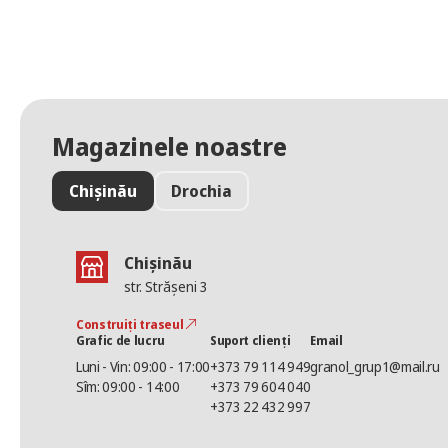
Magazinele noastre
Chișinău
Drochia
Chișinău
str. Strășeni 3
Construiți traseul
Grafic de lucru
Suport clienți
Email
Luni - Vin: 09:00 - 17:00
+373 79 114 949
granol_grup1@mail.ru
Sîm: 09:00 - 14:00
+373 79 604 040
+373 22 432 997