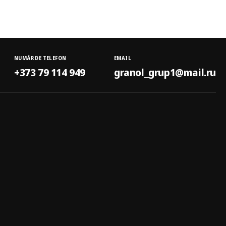
NUMĂR DE TELEFON
EMAIL
+373 79 114 949
granol_grup1@mail.ru