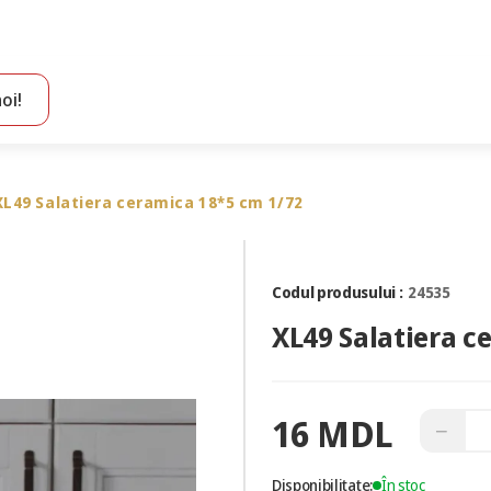
oi!
Toate rezultatele căutării [0 de produse]
XL49 Salatiera ceramica 18*5 cm 1/72
Codul produsului :
24535
XL49 Salatiera c
16 MDL
−
Disponibilitate:
În stoc