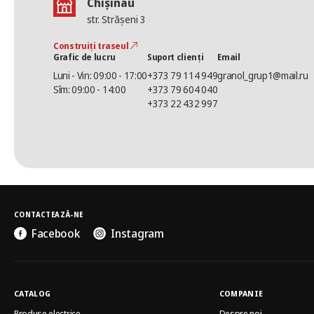
Chișinău
str. Strășeni 3
Construiți traseul
Grafic de lucru
Suport clienți
Email
Luni - Vin: 09:00 - 17:00
+373 79 114 949
granol_grup1@mail.ru
Sîm: 09:00 - 14:00
+373 79 604 040
+373 22 432 997
CONTACTEAZĂ-NE
Facebook
Instagram
CATALOG
COMPANIE
Produse electrice
Despre noi