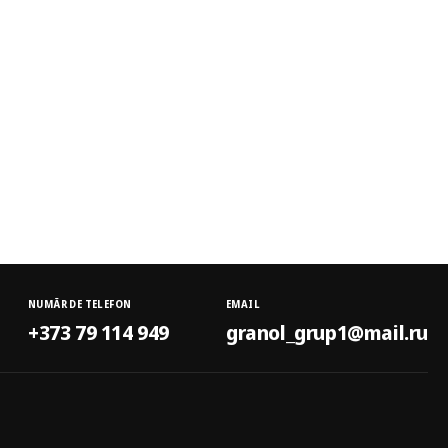
NUMĂR DE TELEFON
EMAIL
+373 79 114 949
granol_grup1@mail.ru