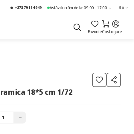
Ro
+373 79 114 949
Astăzi lucrăm de la: 09:00 - 17:00
Favorite
Coș
Logare
eramica 18*5 cm 1/72
+