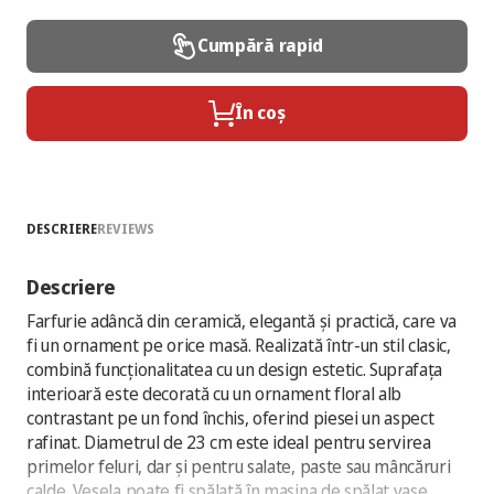
Cumpără rapid
În coș
DESCRIERE
REVIEWS
Descriere
Farfurie adâncă din ceramică, elegantă și practică, care va
fi un ornament pe orice masă. Realizată într-un stil clasic,
combină funcționalitatea cu un design estetic. Suprafața
interioară este decorată cu un ornament floral alb
contrastant pe un fond închis, oferind piesei un aspect
rafinat. Diametrul de 23 cm este ideal pentru servirea
primelor feluri, dar și pentru salate, paste sau mâncăruri
calde. Vesela poate fi spălată în mașina de spălat vase,