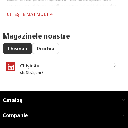
ceea ce face utilizarea mult mai simplă. Cantitate în cutie:
40 bucăți.
CITEȘTE MAI MULT
Magazinele noastre
Chișinău
Drochia
Chișinău
str. Strășeni 3
Catalog
Companie