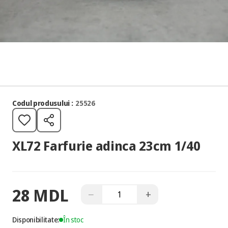
Codul produsului :
25526
XL72 Farfurie adinca 23cm 1/40
28 MDL
−
+
Disponibilitate:
În stoc